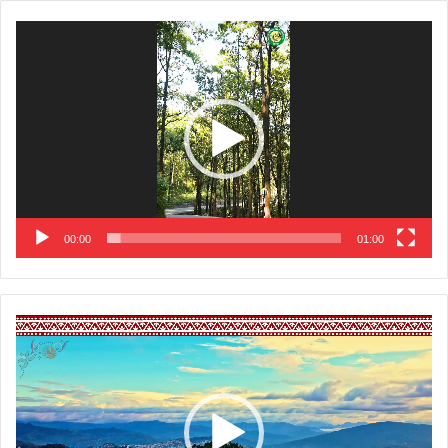
Video
Player
00:00
01:00
Video
Player