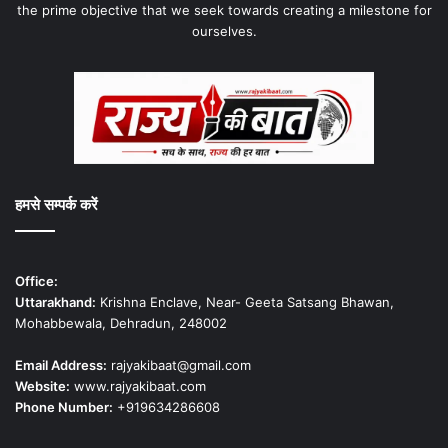
the prime objective that we seek towards creating a milestone for
ourselves.
हमसे सम्पर्क करें
Office:
Uttarakhand:
Krishna Enclave, Near- Geeta Satsang Bhawan,
Mohabbewala, Dehradun, 248002
Email Address:
rajyakibaat@gmail.com
Website:
www.rajyakibaat.com
Phone Number:
+919634286608