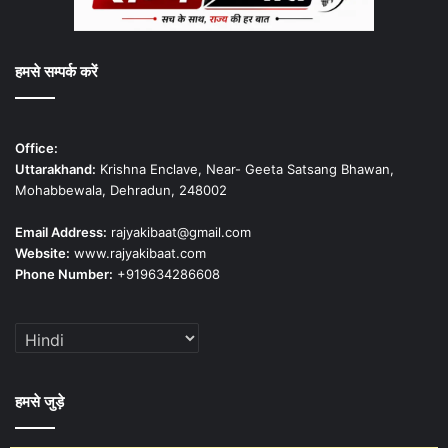
हमसे सम्पर्क करें
Office:
Uttarakhand:
Krishna Enclave, Near- Geeta Satsang Bhawan,
Mohabbewala, Dehradun, 248002
Email Address:
rajyakibaat@gmail.com
Website:
www.rajyakibaat.com
Phone Number:
+919634286608
हमसे जुड़े