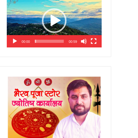
Player
00:00
00:59