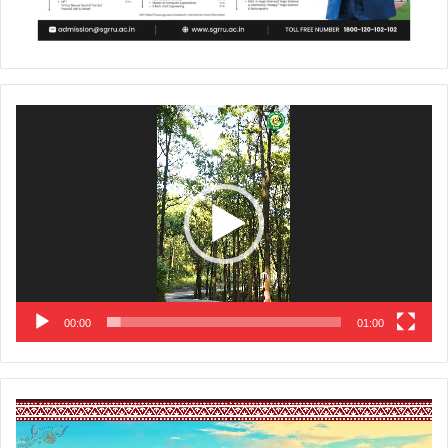
Video
Player
00:00
01:00
Video
Player