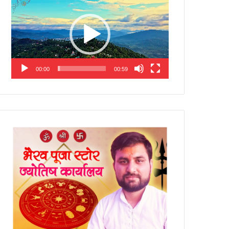
Player
00:00
00:59