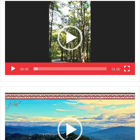
Video
Player
00:00
01:00
Video
Player