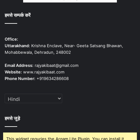
हमसे सम्पर्क करें
Office:
Uttarakhand:
Krishna Enclave, Near- Geeta Satsang Bhawan,
Mohabbewala, Dehradun, 248002
Email Address:
rajyakibaat@gmail.com
Website:
www.rajyakibaat.com
Phone Number:
+919634286608
हमसे जुड़े
This widget requries the Arqam Lite Plugin, You can install it