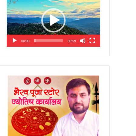
Player
00:00
00:59