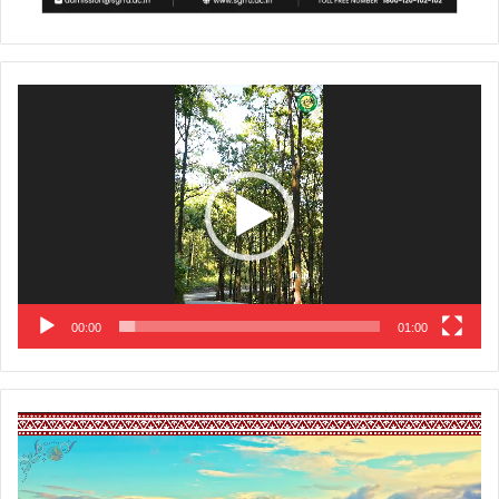
Video
Player
00:00
01:00
Video
Player