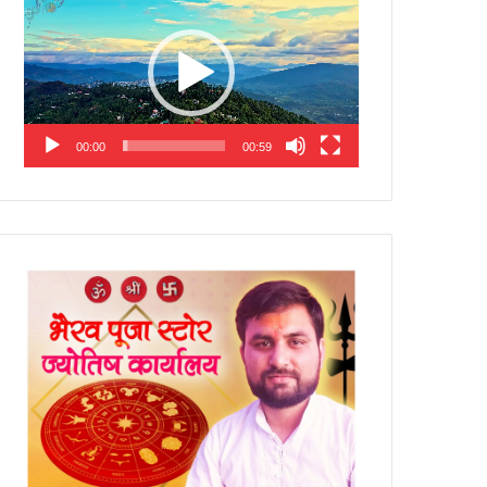
Player
00:00
00:59