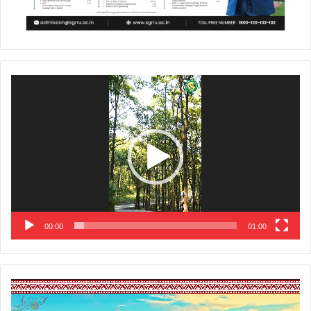
Video
Player
00:00
01:00
Video
Player