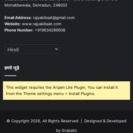
Mohabbewala, Dehradun, 248002
Email Address:
rajyakibaat@gmail.com
Website:
www.rajyakibaat.com
Phone Number:
+919634286608
हमसे जुड़े
This widget requries the Arqam Lite Plugin, You can install it
from the Theme settings menu > Install Plugins.
© Copyright 2026, All Rights Reserved | Designed & Developed
by Grabatic