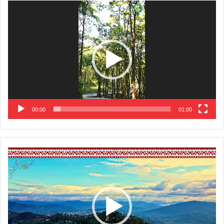
Video
Player
00:00
01:00
Video
Player