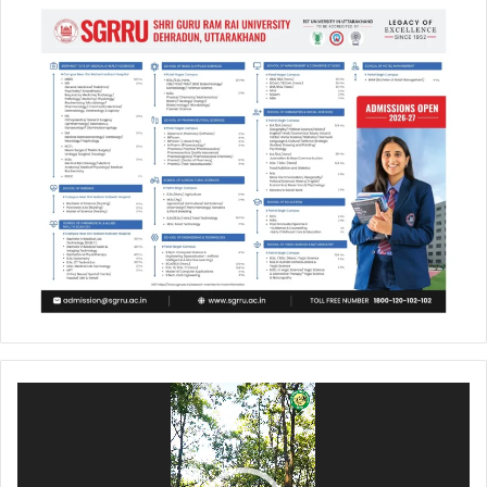
Video
Player