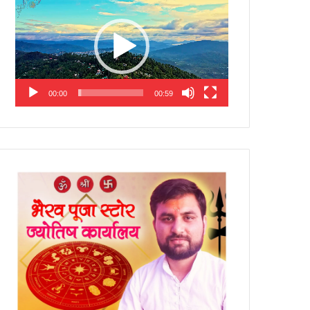
Player
00:00
00:59