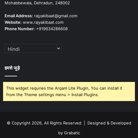
Mohabbewala, Dehradun, 248002
Email Address:
rajyakibaat@gmail.com
Website:
www.rajyakibaat.com
Phone Number:
+919634286608
हमसे जुड़े
This widget requries the Arqam Lite Plugin, You can install it
from the Theme settings menu > Install Plugins.
© Copyright 2026, All Rights Reserved | Designed & Developed
by Grabatic