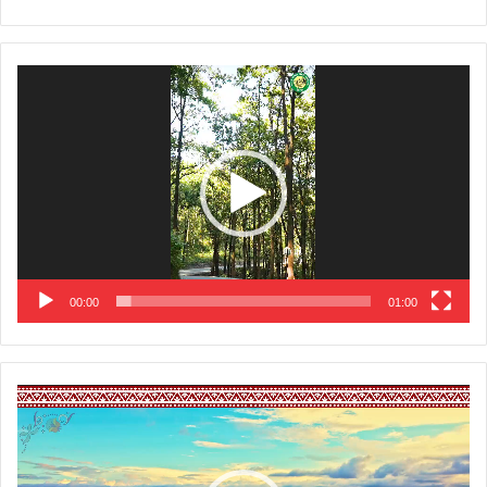
Video
Player
00:00
01:00
Video
Player