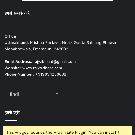
हमसे सम्पर्क करें
Office:
Uttarakhand:
Krishna Enclave, Near- Geeta Satsang Bhawan,
Mohabbewala, Dehradun, 248002
Email Address:
rajyakibaat@gmail.com
Website:
www.rajyakibaat.com
Phone Number:
+919634286608
हमसे जुड़े
This widget requries the Arqam Lite Plugin, You can install it