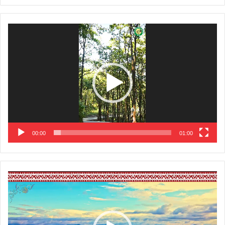
Video
Player
00:00
01:00
Video
Player