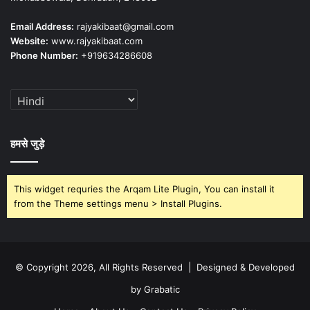
Email Address:
rajyakibaat@gmail.com
Website:
www.rajyakibaat.com
Phone Number:
+919634286608
हमसे जुड़े
This widget requries the Arqam Lite Plugin, You can install it
from the Theme settings menu > Install Plugins.
© Copyright 2026, All Rights Reserved | Designed & Developed
by Grabatic