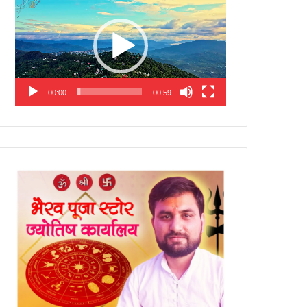
Player
00:00
00:59