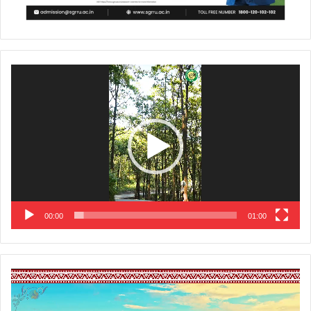
Video
Player
00:00
01:00
Video
Player