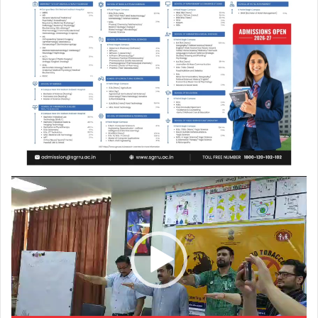
Video
Player