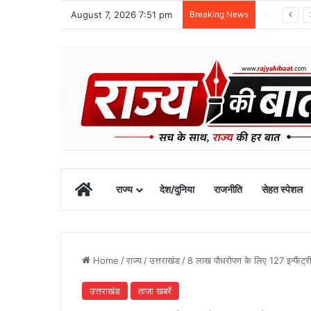
August 7, 2026 7:51 pm
Breaking News
ग्राफिक एरा को बड़ी सफलता, एनएमसी ने 250 एमबीबीएस सीटों को दी मंजूरी
Home
राज्य
देश/दुनिया
राजनीति
सेहत स्पेशल
Home
/
राज्य
/
उत्तराखंड
/
8 लाख पौधरोपण के लिए 127 इन्फैंट्
उत्तराखंड
ताजा खबरें