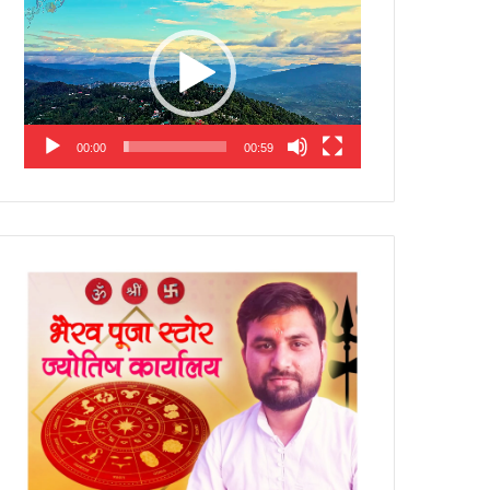
Player
00:00
00:59