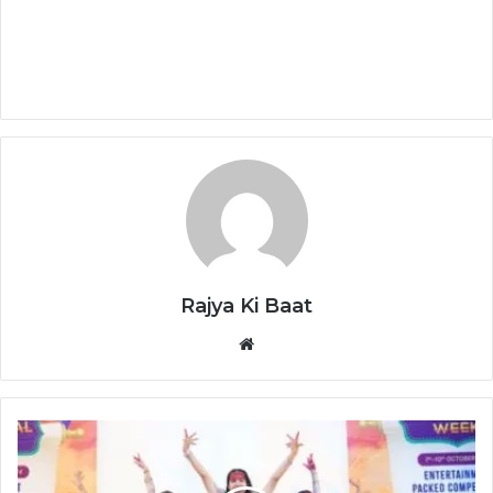
Rajya Ki Baat
Website