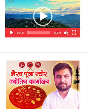
Player
00:00
00:59