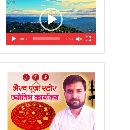
Player
00:00
00:59