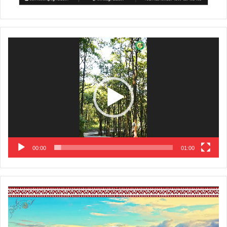
Video
Player
00:00
01:00
Video
Player