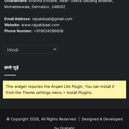
Uttarakhand:
Krishna Enclave, Near- Geeta Satsang Bhawan,
Mohabbewala, Dehradun, 248002
Email Address:
rajyakibaat@gmail.com
Website:
www.rajyakibaat.com
Phone Number:
+919634286608
हमसे जुड़े
This widget requries the Arqam Lite Plugin, You can install it
from the Theme settings menu > Install Plugins.
© Copyright 2026, All Rights Reserved | Designed & Developed
by Grabatic