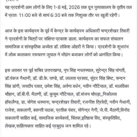
यह प्रदर्शनी आम लोगों के लिए 1-8 मई, 2026 तक दून पुस्तकालय के तृतीय तल
में प्रातः 11ः00 बजे से सायं 6ः30 बजे तक निशुल्क तौर पर खुली रहेगी।
आज के इस कार्यक्रम के पूर्व में केन्द्र के कार्यक्रम अधिकारी चन्द्रशेखर तिवारी
ने प्रदर्शनी के चित्रों पर संक्षिप्त प्रकाश डाला. कार्यक्रम का सफल संचालन
सामाजिक व सांस्कृतिक अध्येता डॉ. लोकेश ओहरी ने किया। प्रदर्शनी के शुभारंभ
में लोक कलाकार रामचरण जुयाल ने मोंछंग बजाकर लोगों को आनंदित किया।
इस अवसर पर पूर्व सचिव उत्तराखण्ड, नृप सिंह नपलच्याल, सुरेन्द्र सिंह पांगती,
डॉ.पंकज नैथानी, डॉ. डी.के. पाण्डे, डॉ. लालता प्रसाद, सुंदर सिंह बिष्ट, चन्दन
सिंह डांगी, जयदीप रावत, उमेश सिंह, अर्पणा वर्धन, नवीन नौटियाल, डॉ. मालविका
चौहान, डॉ.बी.पी. मैठाणी, डॉ. कुसुम नौटियाल, डॉ.संजय चोपड़ा,,निकोलस
हॉफलैण्ड, डा. योगेश धस्माना, चन्द्रशेखर तिवारी, रजनीश त्रिवेदी, नवीन नैथानी,
राजेश, सकलानी, बसन्ती पाठक, प्रतीक पंवार, योगेन्द्र नेगी, जे.पी. मैठाणी,विनोद
सकलानी साहित कई, सामाजिक कार्यकर्ता, चिंतक,इतिहास विद, संस्कृतिविद,
लेखक,साहित्यकार साहित कई प्रबुद्घ जन शामिल रहे।