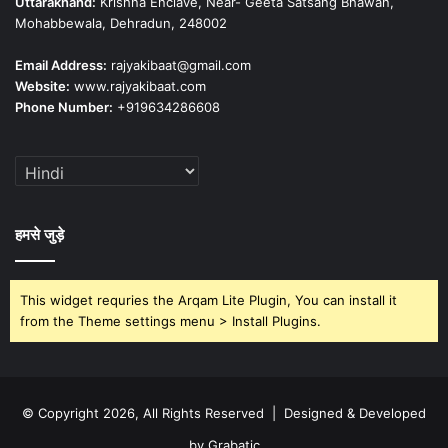
Uttarakhand:
Krishna Enclave, Near- Geeta Satsang Bhawan,
Mohabbewala, Dehradun, 248002
Email Address:
rajyakibaat@gmail.com
Website:
www.rajyakibaat.com
Phone Number:
+919634286608
हमसे जुड़े
This widget requries the Arqam Lite Plugin, You can install it
from the Theme settings menu > Install Plugins.
© Copyright 2026, All Rights Reserved | Designed & Developed
by Grabatic