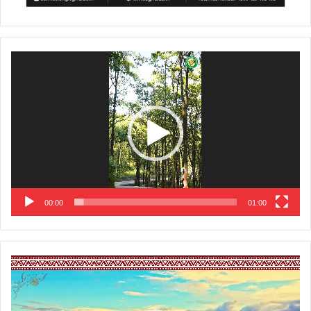
Video
Player
00:00
01:00
Video
Player