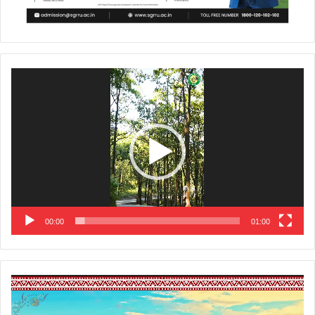
Video
Player
00:00
01:00
Video
Player