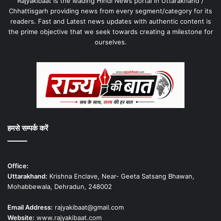
Rajyakibaat is the leading Hindi News portal in Uttarakhand /
Chhattisgarh providing news from every segment/category for its
readers. Fast and Latest news updates with authentic content is
the prime objective that we seek towards creating a milestone for
ourselves.
हमसे सम्पर्क करें
Office:
Uttarakhand:
Krishna Enclave, Near- Geeta Satsang Bhawan,
Mohabbewala, Dehradun, 248002
Email Address:
rajyakibaat@gmail.com
Website:
www.rajyakibaat.com