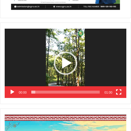
Video
Player
00:00
01:00
Video
Player