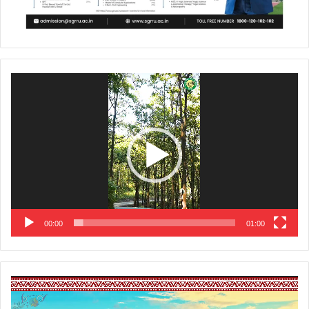
Video
Player
00:00
01:00
Video
Player