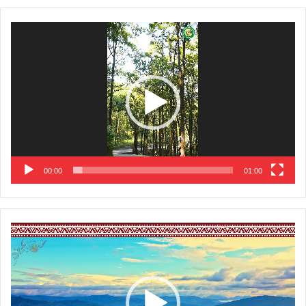
Video
Player
00:00
01:00
Video
Player