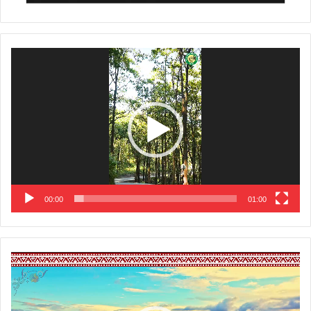
Video
Player
00:00
01:00
Video
Player