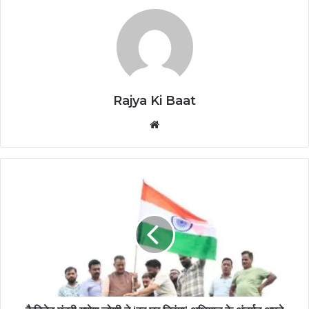
Rajya Ki Baat
Website