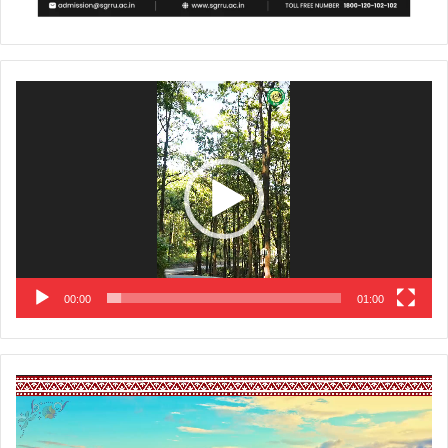
Video
Player
00:00
01:00
Video
Player