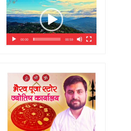
Player
00:00
00:59