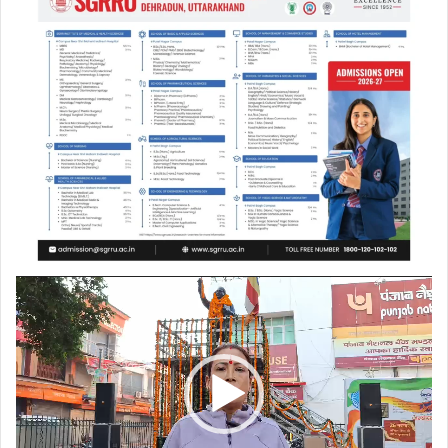
Video
Player