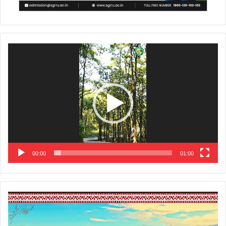
Video
Player
00:00
01:00
Video
Player