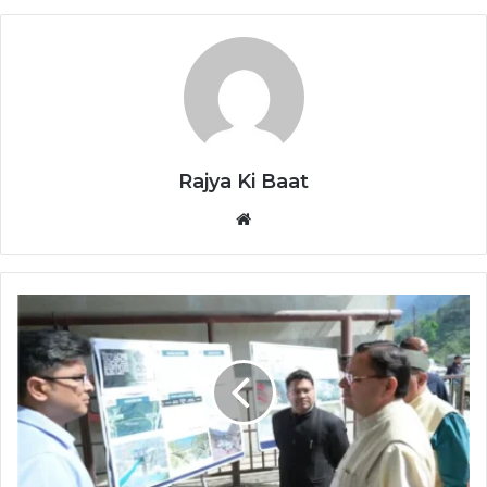
Rajya Ki Baat
Website