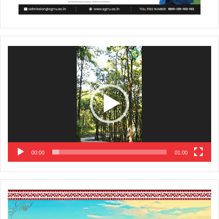
Video
Player
00:00
01:00
Video
Player