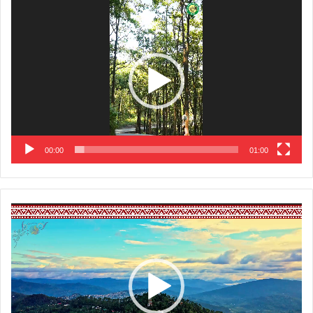
Video
Player
00:00
01:00
Video
Player