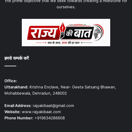
the prime objective that we seek towards creating a milestone for
ourselves.
हमसे सम्पर्क करें
Office:
Uttarakhand:
Krishna Enclave, Near- Geeta Satsang Bhawan,
Mohabbewala, Dehradun, 248002
Email Address:
rajyakibaat@gmail.com
Website:
www.rajyakibaat.com
Phone Number:
+919634286608