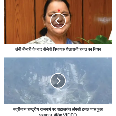
लंबी बीमारी के बाद बीजेपी विधायक शैलारानी रावत का निधन
बद्रीनाथ राष्ट्रीय राजमार्ग पर पाटालगंज लंगसी टनल पास हुआ
भूस्खलन, देखिए VIDEO