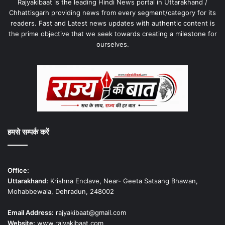
Rajyakibaat is the leading Hindi News portal in Uttarakhand /
Chhattisgarh providing news from every segment/category for its
readers. Fast and Latest news updates with authentic content is
the prime objective that we seek towards creating a milestone for
ourselves.
हमसे सम्पर्क करें
Office:
Uttarakhand:
Krishna Enclave, Near- Geeta Satsang Bhawan,
Mohabbewala, Dehradun, 248002
Email Address:
rajyakibaat@gmail.com
Website:
www.rajyakibaat.com