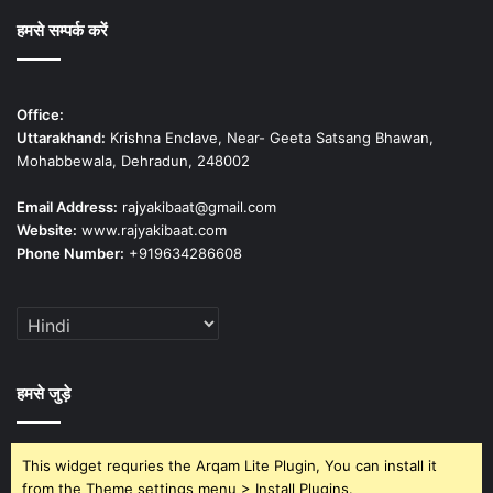
हमसे सम्पर्क करें
Office:
Uttarakhand:
Krishna Enclave, Near- Geeta Satsang Bhawan,
Mohabbewala, Dehradun, 248002
Email Address:
rajyakibaat@gmail.com
Website:
www.rajyakibaat.com
Phone Number:
+919634286608
हमसे जुड़े
This widget requries the Arqam Lite Plugin, You can install it
from the Theme settings menu > Install Plugins.