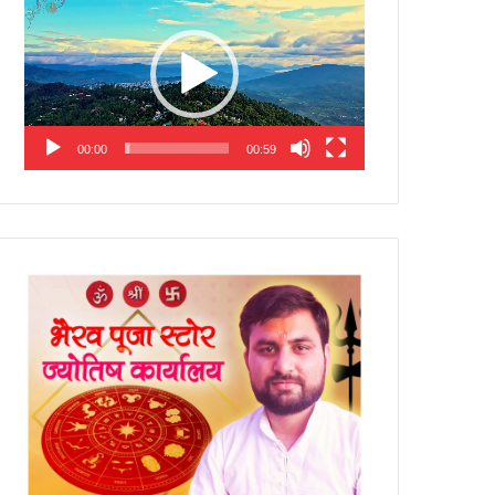
Player
00:00
00:59