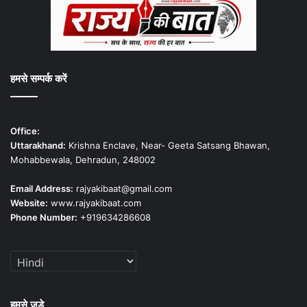
हमसे सम्पर्क करें
Office:
Uttarakhand:
Krishna Enclave, Near- Geeta Satsang Bhawan,
Mohabbewala, Dehradun, 248002
Email Address:
rajyakibaat@gmail.com
Website:
www.rajyakibaat.com
Phone Number:
+919634286608
हमसे जुड़े