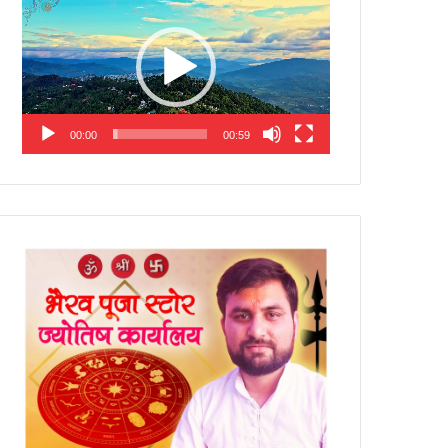
Player
00:00
00:59