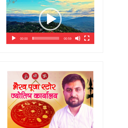
Player
00:00
00:59