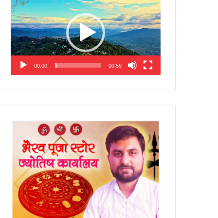
Player
00:00
00:59