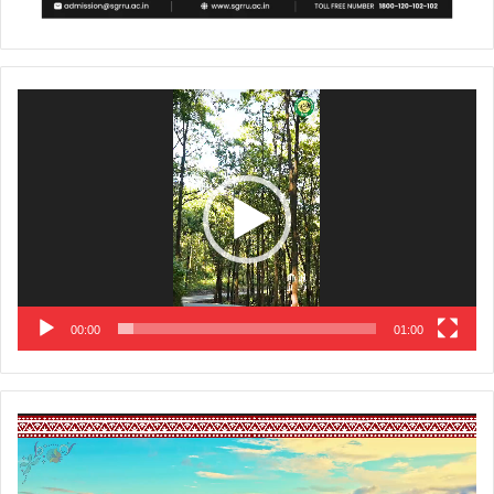
Video
Player
00:00
01:00
Video
Player