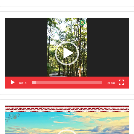
Video
Player
00:00
01:00
Video
Player