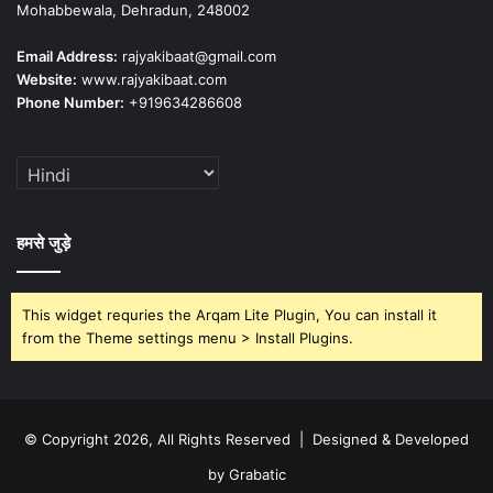
Mohabbewala, Dehradun, 248002
Email Address:
rajyakibaat@gmail.com
Website:
www.rajyakibaat.com
Phone Number:
+919634286608
हमसे जुड़े
This widget requries the Arqam Lite Plugin, You can install it
from the Theme settings menu > Install Plugins.
© Copyright 2026, All Rights Reserved | Designed & Developed
by Grabatic